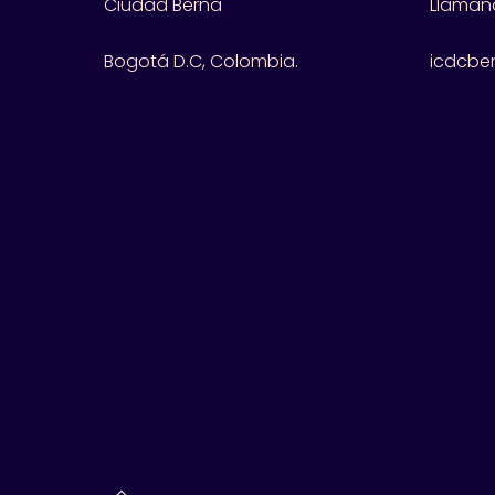
Ciudad Berna
Llámano
Bogotá D.C, Colombia.
icdcbe