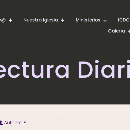
ev@
Nuestra Iglesia
Ministerios
ICDC
Galería
ectura Diar
Authors