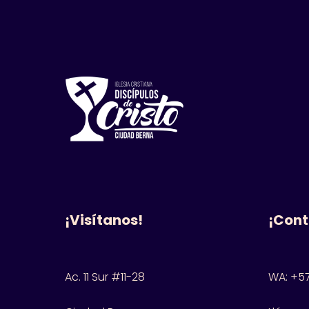
¡Visítanos!
¡Cont
Ac. 11 Sur #11-28
WA: +57