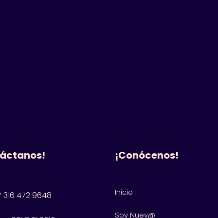
áctanos!
¡Conócenos!
Inicio
 316 472 9648
Soy Nuev@