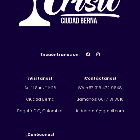
Encuéntranos en:
¡Visítanos!
¡Contáctanos!
Ac. 11 Sur #11-28
WA: +57 316 472 9648
Ciudad Berna
Llámanos: 601
7 31 3610
Bogotá D.C, Colombia.
icdcberna1@gmail.com
¡Conócenos!