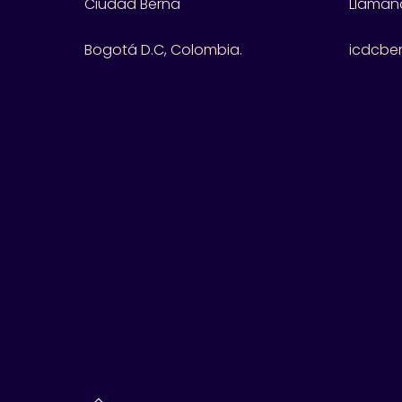
Ciudad Berna
Llámano
Bogotá D.C, Colombia.
icdcbe