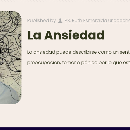
Published by
PS. Ruth Esmeralda Uricoech
La Ansiedad
La ansiedad puede describirse como un senti
preocupación, temor o pánico por lo que está