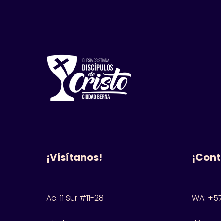
¡Visítanos!
¡Cont
Ac. 11 Sur #11-28
WA: +57