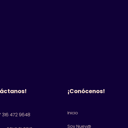
áctanos!
¡Conócenos!
Inicio
 316 472 9648
Soy Nuev@