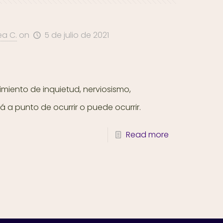
ea C.
on
5 de julio de 2021
miento de inquietud, nerviosismo,
 a punto de ocurrir o puede ocurrir.
Read more