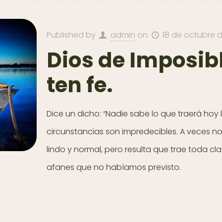
Published by
admin
on
18 de octubre d
Dios de Imposib
ten fe.
Dice un dicho: “Nadie sabe lo que traerá hoy l
circunstancias son impredecibles. A veces n
lindo y normal, pero resulta que trae toda cl
afanes que no habíamos previsto.