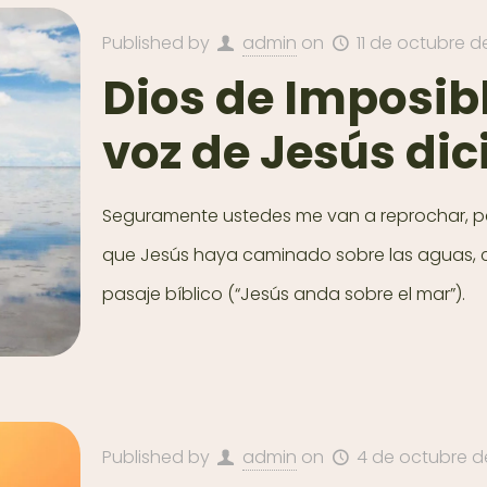
Published by
admin
on
11 de octubre d
Dios de Imposib
voz de Jesús dic
Seguramente ustedes me van a reprochar, pe
que Jesús haya caminado sobre las aguas, com
pasaje bíblico (“Jesús anda sobre el mar”).
Published by
admin
on
4 de octubre d