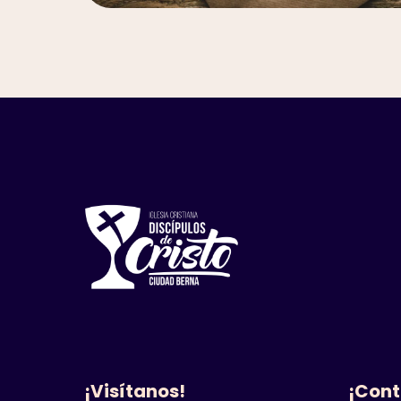
¡Visítanos!
¡Cont