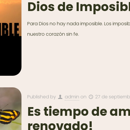
Dios de Imposib
Para Dios no hay nada imposible. Los imposib
nuestro corazón sin fe.
Published by
admin
on
27 de septiemb
Es tiempo de am
renovado!