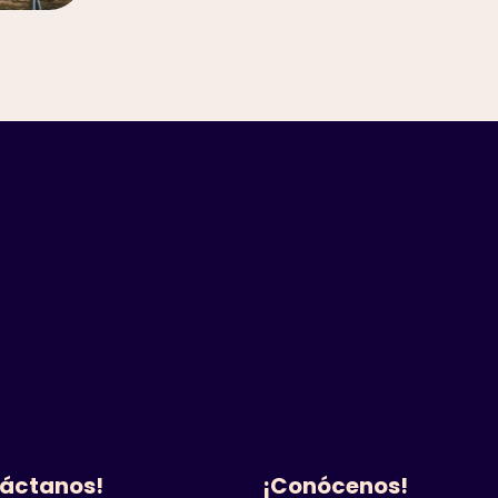
áctanos!
¡Conócenos!