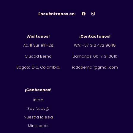
Encuéntranos en:
¡Visítanos!
¡Contáctanos!
Ac. 11 Sur #11-28
WA: +57 316 472 9648
Ciudad Berna
Llámanos: 601
7 31 3610
Bogotá D.C, Colombia.
icdcberna1@gmail.com
¡Conócenos!
Inicio
Soy Nuev@
Nuestra Iglesia
Ministerios