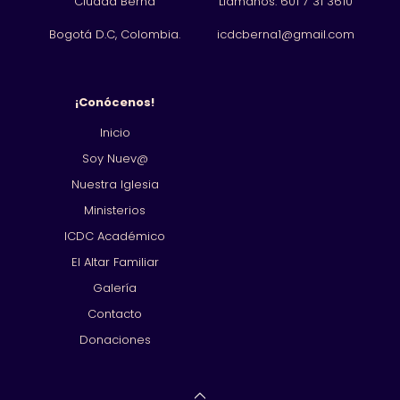
Ciudad Berna
Llámanos: 601
7 31 3610
Bogotá D.C, Colombia.
icdcberna1@gmail.com
¡Conócenos!
Inicio
Soy Nuev@
Nuestra Iglesia
Ministerios
ICDC Académico
El Altar Familiar
Galería
Contacto
Donaciones