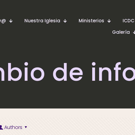
ev@
Nuestra Iglesia
Ministerios
ICDC
Galería
mbio de inf
Authors