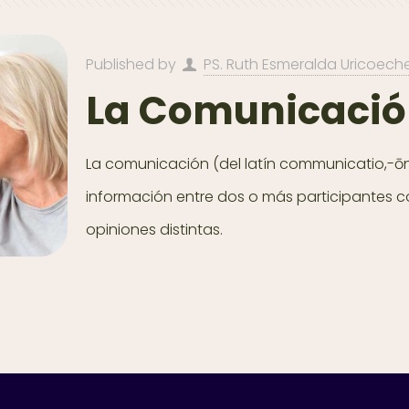
Published by
PS. Ruth Esmeralda Uricoech
La Comunicaci
La comunicación (del latín communicatio,-ōni
información entre dos o más participantes con 
opiniones distintas.