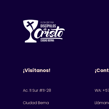
¡Visítanos!
¡Cont
Ac. 11 Sur #11-28
WA: +57
Ciudad Berna
Llámano