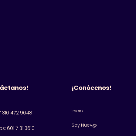
áctanos!
¡Conócenos!
Inicio
 316 472 9648
Soy Nuev@
s: 601
7 31 3610