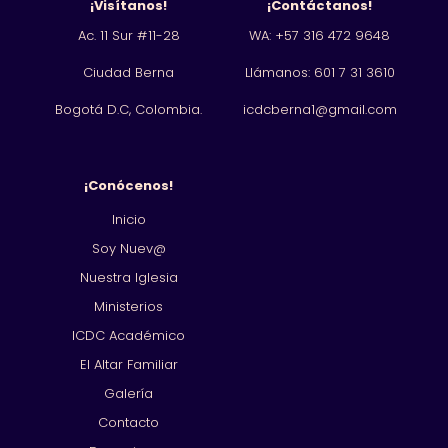
¡Visítanos!
¡Contáctanos!
Ac. 11 Sur #11-28
WA: +57 316 472 9648
Ciudad Berna
Llámanos: 601
7 31 3610
Bogotá D.C, Colombia.
icdcberna1@gmail.com
¡Conócenos!
Inicio
Soy Nuev@
Nuestra Iglesia
Ministerios
ICDC Académico
El Altar Familiar
Galería
Contacto