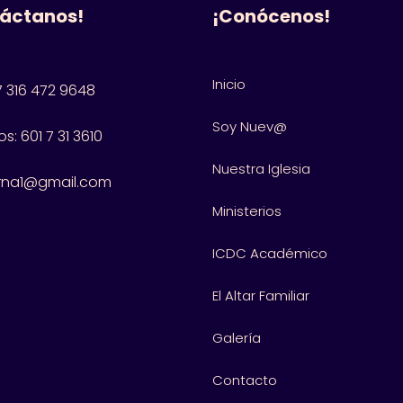
áctanos!
¡Conócenos!
Inicio
 316 472 9648
Soy Nuev@
s: 601
7 31 3610
Nuestra Iglesia
rna1@gmail.com
Ministerios
ICDC Académico
El Altar Familiar
Galería
Contacto