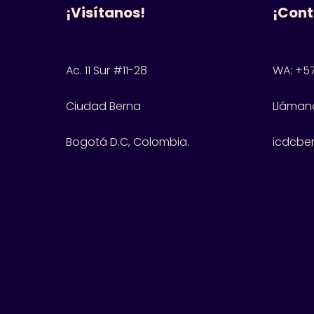
¡Visítanos!
¡Cont
Ac. 11 Sur #11-28
WA: +57
Ciudad Berna
Llámano
Bogotá D.C, Colombia.
icdcbe