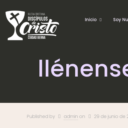
Inicio
Soy N
llénens
Published by
admin
on
29 de junio de