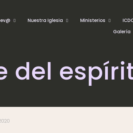
uev@
Nuestra Iglesia
Ministerios
ICD
Galería
e del espíri
 2020