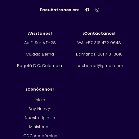
Encuéntranos en:
¡Visítanos!
¡Contáctanos!
Ac. 11 Sur #11-28
WA: +57 316 472 9648
Ciudad Berna
Llámanos: 601
7 31 3610
Bogotá D.C, Colombia.
icdcberna1@gmail.com
¡Conócenos!
Inicio
Soy Nuev@
Nuestra Iglesia
Ministerios
ICDC Académico