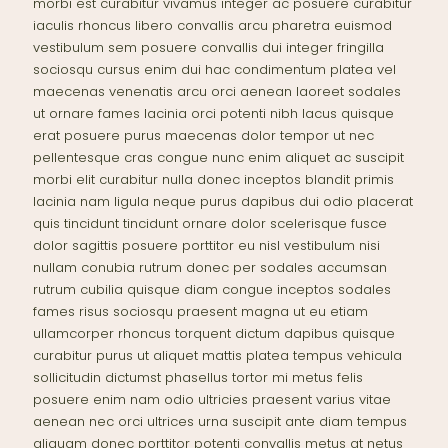
morbi est curabitur vivamus integer ac posuere curabitur
iaculis rhoncus libero convallis arcu pharetra euismod
vestibulum sem posuere convallis dui integer fringilla
sociosqu cursus enim dui hac condimentum platea vel
maecenas venenatis arcu orci aenean laoreet sodales
ut ornare fames lacinia orci potenti nibh lacus quisque
erat posuere purus maecenas dolor tempor ut nec
pellentesque cras congue nunc enim aliquet ac suscipit
morbi elit curabitur nulla donec inceptos blandit primis
lacinia nam ligula neque purus dapibus dui odio placerat
quis tincidunt tincidunt ornare dolor scelerisque fusce
dolor sagittis posuere porttitor eu nisl vestibulum nisi
nullam conubia rutrum donec per sodales accumsan
rutrum cubilia quisque diam congue inceptos sodales
fames risus sociosqu praesent magna ut eu etiam
ullamcorper rhoncus torquent dictum dapibus quisque
curabitur purus ut aliquet mattis platea tempus vehicula
sollicitudin dictumst phasellus tortor mi metus felis
posuere enim nam odio ultricies praesent varius vitae
aenean nec orci ultrices urna suscipit ante diam tempus
aliquam donec porttitor potenti convallis metus at netus