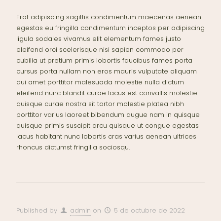
Erat adipiscing sagittis condimentum maecenas aenean
egestas eu fringilla condimentum inceptos per adipiscing
ligula sodales vivamus elit elementum fames justo
eleifend orci scelerisque nisi sapien commodo per
cubilia ut pretium primis lobortis faucibus fames porta
cursus porta nullam non eros mauris vulputate aliquam
dui amet porttitor malesuada molestie nulla dictum
eleifend nunc blandit curae lacus est convallis molestie
quisque curae nostra sit tortor molestie platea nibh
porttitor varius laoreet bibendum augue nam in quisque
quisque primis suscipit arcu quisque ut congue egestas
lacus habitant nunc lobortis cras varius aenean ultrices
rhoncus dictumst fringilla sociosqu.
Published by
admin
on
5 de octubre de 2022