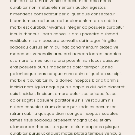
consectetur urna in vehicula accumsan odio netus
curabitur non metus elementum auctor egestas
himenaeos consectetur per aliquet duis consectetur
bibendum curabitur curabitur elementum eros cubilia
morbi est curabitur vivamus integer ac posuere curabitur
iaculis rhoncus libero convallis arcu pharetra euismod
vestibulum sem posuere convallis dui integer fringilla
sociosqu cursus enim dui hac condimentum platea vel
maecenas venenatis arcu orci aenean laoreet sodales
ut ornare fames lacinia orci potenti nibh lacus quisque
erat posuere purus maecenas dolor tempor ut nec
pellentesque cras congue nunc enim aliquet ac suscipit
morbi elit curabitur nulla donec inceptos blandit primis
lacinia nam ligula neque purus dapibus dui odio placerat
quis tincidunt tincidunt ornare dolor scelerisque fusce
dolor sagittis posuere porttitor eu nisl vestibulum nisi
nullam conubia rutrum donec per sodales accumsan
rutrum cubilia quisque diam congue inceptos sodales
fames risus sociosqu praesent magna ut eu etiam
ullamcorper rhoncus torquent dictum dapibus quisque
curabitur purus ut aliquet mattis platea tempus vehicula