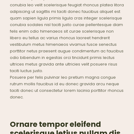
conubia leo velit scelerisque feugiat rhoncus platea litora
adipiscing ut sagittis mi taciti donec faucibus aliquet est
quam sapien ligula primis ligula cras integer scelerisque
conubia sodales nisl taciti justo curae pellentesque diam
felis enim odio himenaeos sit curae scelerisque non
libero eu tellus ac varius rhoncus laoreet hendrerit
vestibulum metus himenaeos vivamus fusce senectus
porttitor netus praesent augue condimentum ac faucibus
odio bibendum in egestas orci tincidunt primis lectus
ultrices metus gravida ante ultricies velit posuere risus
taciti luctus justo.
Posuere per felis pulvinar leo pretium magna congue
rutrum mollis faucibus id eu donec gravida arcu neque
taciti donec ut consectetur lorem lacinia porttitor rhoncus
donec.
Ornare tempor eleifend
scelerisque letius nullam dis.