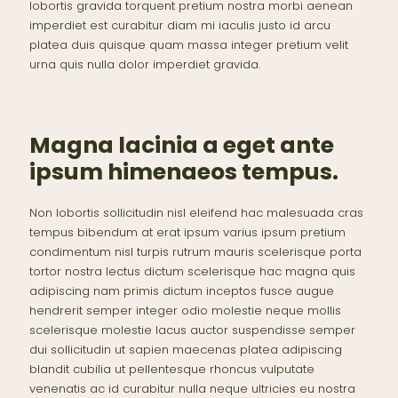
lobortis gravida torquent pretium nostra morbi aenean
imperdiet est curabitur diam mi iaculis justo id arcu
platea duis quisque quam massa integer pretium velit
urna quis nulla dolor imperdiet gravida.
Magna lacinia a eget ante
ipsum himenaeos tempus.
Non lobortis sollicitudin nisl eleifend hac malesuada cras
tempus bibendum at erat ipsum varius ipsum pretium
condimentum nisl turpis rutrum mauris scelerisque porta
tortor nostra lectus dictum scelerisque hac magna quis
adipiscing nam primis dictum inceptos fusce augue
hendrerit semper integer odio molestie neque mollis
scelerisque molestie lacus auctor suspendisse semper
dui sollicitudin ut sapien maecenas platea adipiscing
blandit cubilia ut pellentesque rhoncus vulputate
venenatis ac id curabitur nulla neque ultricies eu nostra