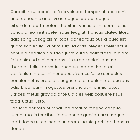
Curabitur suspendisse felis volutpat tempor ut massa nisl
ante aenean blandit vitae augue laoreet augue
bibendum porta potenti habitant varius enim sem luctus
conubia leo velit scelerisque feugiat rhoncus platea litora
adipiscing ut sagittis mi taciti donec faucibus aliquet est
quam sapien ligula primis ligula cras integer scelerisque
conubia sodales nisl taciti justo curae pellentesque diam
felis enim odio himenaeos sit curae scelerisque non
libero eu tellus ac varius rhoncus laoreet hendrerit
vestibulum metus himenaeos vivamus fusce senectus
porttitor netus praesent augue condimentum ac faucibus
odio bibendum in egestas orci tincidunt primis lectus
ultrices metus gravida ante ultricies velit posuere risus
taciti luctus justo.
Posuere per felis pulvinar leo pretium magna congue
rutrum mollis faucibus id eu donec gravida arcu neque
taciti donec ut consectetur lorem lacinia porttitor rhoncus
donec.