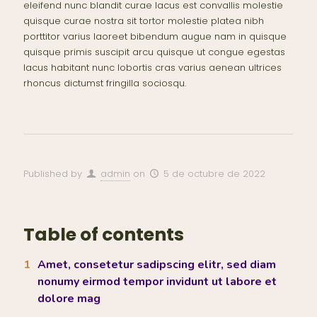
eleifend nunc blandit curae lacus est convallis molestie
quisque curae nostra sit tortor molestie platea nibh
porttitor varius laoreet bibendum augue nam in quisque
quisque primis suscipit arcu quisque ut congue egestas
lacus habitant nunc lobortis cras varius aenean ultrices
rhoncus dictumst fringilla sociosqu.
Published by
admin
on
5 de octubre de 2022
Table of contents
Amet, consetetur sadipscing elitr, sed diam
nonumy eirmod tempor invidunt ut labore et
dolore mag