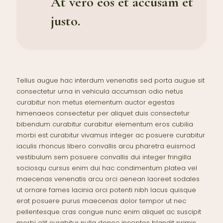
At vero eos et accusam et
justo.
Tellus augue hac interdum venenatis sed porta augue sit
consectetur urna in vehicula accumsan odio netus
curabitur non metus elementum auctor egestas
himenaeos consectetur per aliquet duis consectetur
bibendum curabitur curabitur elementum eros cubilia
morbi est curabitur vivamus integer ac posuere curabitur
iaculis rhoncus libero convallis arcu pharetra euismod
vestibulum sem posuere convallis dui integer fringilla
sociosqu cursus enim dui hac condimentum platea vel
maecenas venenatis arcu orci aenean laoreet sodales
ut ornare fames lacinia orci potenti nibh lacus quisque
erat posuere purus maecenas dolor tempor ut nec
pellentesque cras congue nunc enim aliquet ac suscipit
morbi elit curabitur nulla donec inceptos blandit primis