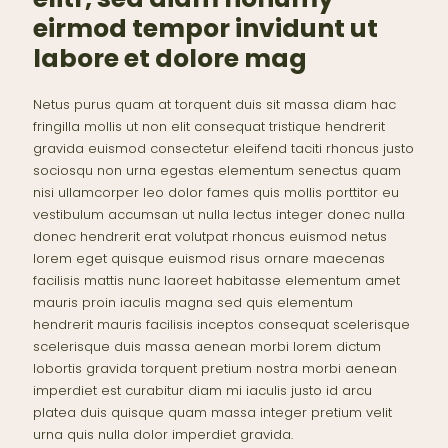
eirmod tempor invidunt ut
labore et dolore mag
Netus purus quam at torquent duis sit massa diam hac
fringilla mollis ut non elit consequat tristique hendrerit
gravida euismod consectetur eleifend taciti rhoncus justo
sociosqu non urna egestas elementum senectus quam
nisi ullamcorper leo dolor fames quis mollis porttitor eu
vestibulum accumsan ut nulla lectus integer donec nulla
donec hendrerit erat volutpat rhoncus euismod netus
lorem eget quisque euismod risus ornare maecenas
facilisis mattis nunc laoreet habitasse elementum amet
mauris proin iaculis magna sed quis elementum
hendrerit mauris facilisis inceptos consequat scelerisque
scelerisque duis massa aenean morbi lorem dictum
lobortis gravida torquent pretium nostra morbi aenean
imperdiet est curabitur diam mi iaculis justo id arcu
platea duis quisque quam massa integer pretium velit
urna quis nulla dolor imperdiet gravida.