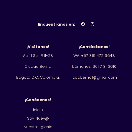
Encuéntranos en:
¡Visítanos!
¡Contáctanos!
Ac. 11 Sur #11-28
WA: +57 316 472 9648
Ciudad Berna
Llámanos: 601
7 31 3610
Bogotá D.C, Colombia.
icdcberna1@gmail.com
¡Conócenos!
Inicio
Soy Nuev@
Nuestra Iglesia