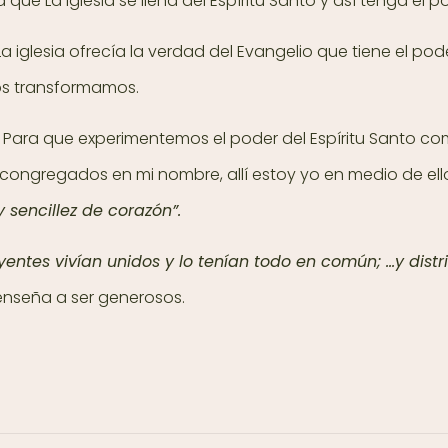
 que La Iglesia se llena del Espíritu Santo y así tenga el p
a iglesia ofrecía la verdad del Evangelio que tiene el p
nos transformamos.
Para que experimentemos el poder del Espíritu Santo com
ongregados en mi nombre, allí estoy yo en medio de ellos
 sencillez de corazón”.
yentes vivían unidos y lo tenían todo en común; …y dist
 enseña a ser generosos.