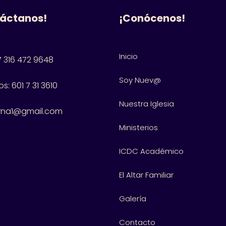
áctanos!
¡Conócenos!
Inicio
 316 472 9648
Soy Nuev@
s: 601
7 31 3610
Nuestra Iglesia
rna1@gmail.com
Ministerios
ICDC Académico
El Altar Familiar
Galería
Contacto