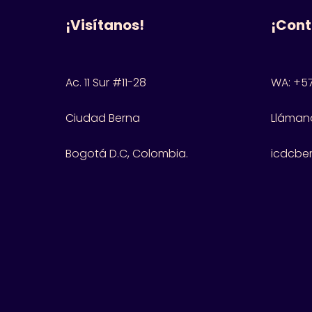
¡Visítanos!
¡Cont
Ac. 11 Sur #11-28
WA: +57
Ciudad Berna
Llámano
Bogotá D.C, Colombia.
icdcbe