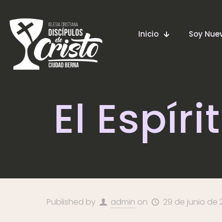
Inicio
Soy Nu
El Espíri
Published by
admin
on
29 de junio de