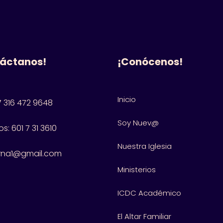
áctanos!
¡Conócenos!
Inicio
 316 472 9648
Soy Nuev@
s: 601
7 31 3610
Nuestra Iglesia
rna1@gmail.com
Ministerios
ICDC Académico
El Altar Familiar