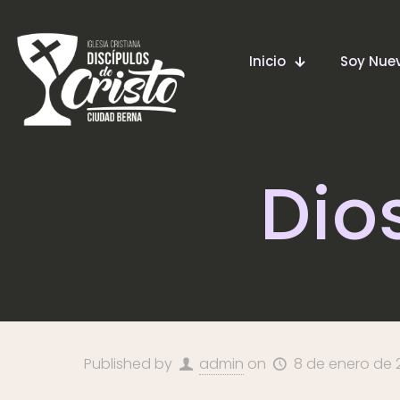
Inicio
Soy Nu
Dio
Published by
admin
on
8 de enero de 