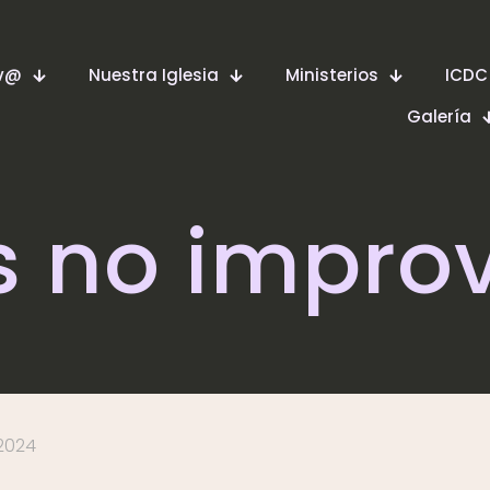
ev@
Nuestra Iglesia
Ministerios
ICDC
Galería
s no improv
2024