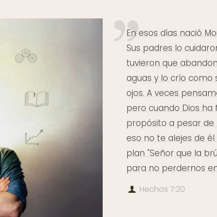
En esos días nació Moi
Sus padres lo cuidar
tuvieron que abandonar
aguas y lo crío como s
ojos. A veces pensamo
pero cuando Dios ha f
propósito a pesar de 
eso no te alejes de é
plan "Señor que la br
para no perdernos en 
Hechos 7:20