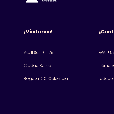
¡Visítanos!
¡Cont
Ac. 11 Sur #11-28
WA: +57
Ciudad Berna
Llámano
Bogotá D.C, Colombia.
icdcbe