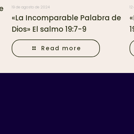
e
19 de agosto de 2024
12
«La Incomparable Palabra de
«
Dios» El salmo 19:7-9
1
Read more