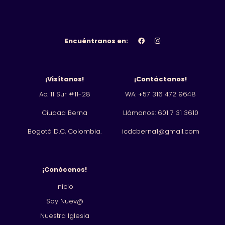
Encuéntranos en:
¡Visítanos!
¡Contáctanos!
Ac. 11 Sur #11-28
WA: +57 316 472 9648
Ciudad Berna
Llámanos: 601
7 31 3610
Bogotá D.C, Colombia.
icdcberna1@gmail.com
¡Conócenos!
Inicio
Soy Nuev@
Nuestra Iglesia