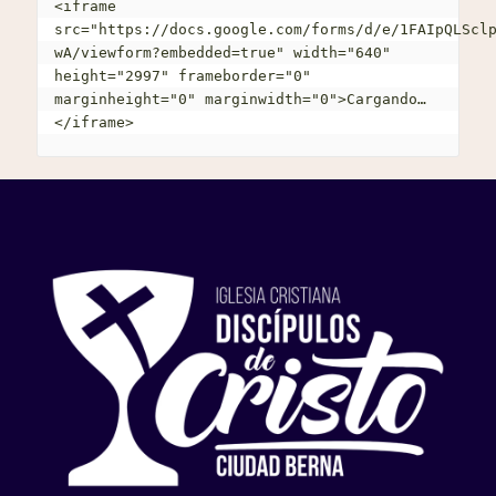
<iframe 
src="https://docs.google.com/forms/d/e/1FAIpQLScl
wA/viewform?embedded=true" width="640" 
height="2997" frameborder="0" 
marginheight="0" marginwidth="0">Cargando…
</iframe>